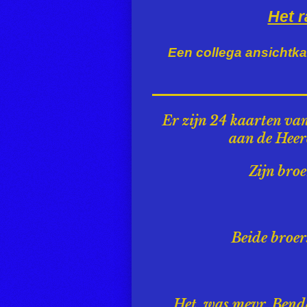
Het r
Een collega ansichtka
Er zijn 24 kaarten va
aan de Heere
Zijn bro
Beide broer
Het was
mevr. Bende