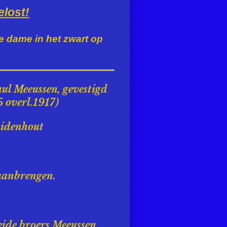
elost!
e dame in het zwart op
ul Meeussen, gevestigd
5 overl.1917)
uidenhout
 aanbrengen.
ide broers Meeussen.