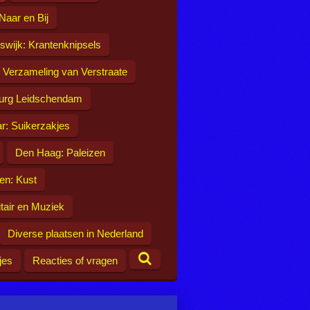
 Naar en Bij
jswijk: Krantenknipsels
: Verzameling van Verstraate
urg Leidschendam
r: Suikerzakjes
Den Haag: Paleizen
en: Kust
itair en Muziek
Diverse plaatsen in Nederland
jes
Reacties of vragen