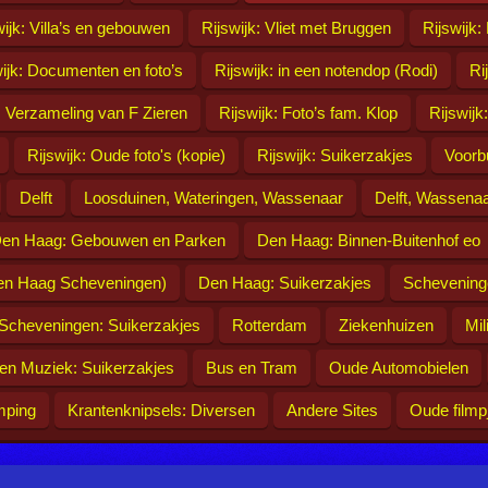
wijk: Villa’s en gebouwen
Rijswijk: Vliet met Bruggen
Rijswijk:
wijk: Documenten en foto’s
Rijswijk: in een notendop (Rodi)
Ri
: Verzameling van F Zieren
Rijswijk: Foto’s fam. Klop
Rijswijk
Rijswijk: Oude foto's (kopie)
Rijswijk: Suikerzakjes
Voorb
Delft
Loosduinen, Wateringen, Wassenaar
Delft, Wassenaa
en Haag: Gebouwen en Parken
Den Haag: Binnen-Buitenhof eo
en Haag Scheveningen)
Den Haag: Suikerzakjes
Schevening
Scheveningen: Suikerzakjes
Rotterdam
Ziekenhuizen
Mil
r en Muziek: Suikerzakjes
Bus en Tram
Oude Automobielen
mping
Krantenknipsels: Diversen
Andere Sites
Oude filmp