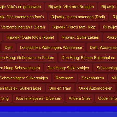
wijk: Villa’s en gebouwen
Rijswijk: Vliet met Bruggen
Rijswijk:
wijk: Documenten en foto’s
Rijswijk: in een notendop (Rodi)
Ri
: Verzameling van F Zieren
Rijswijk: Foto’s fam. Klop
Rijswijk
Rijswijk: Oude foto's (kopie)
Rijswijk: Suikerzakjes
Voorb
Delft
Loosduinen, Wateringen, Wassenaar
Delft, Wassenaa
en Haag: Gebouwen en Parken
Den Haag: Binnen-Buitenhof eo
en Haag Scheveningen)
Den Haag: Suikerzakjes
Schevening
Scheveningen: Suikerzakjes
Rotterdam
Ziekenhuizen
Mil
r en Muziek: Suikerzakjes
Bus en Tram
Oude Automobielen
mping
Krantenknipsels: Diversen
Andere Sites
Oude filmp