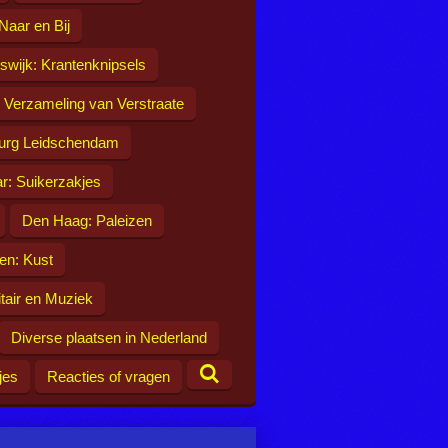
 Naar en Bij
jswijk: Krantenknipsels
: Verzameling van Verstraate
urg Leidschendam
r: Suikerzakjes
Den Haag: Paleizen
en: Kust
itair en Muziek
Diverse plaatsen in Nederland
jes
Reacties of vragen